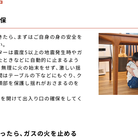
合
確保
きたら、まずはご自身の身の安全を
い。
ターは震度5以上の地震発生時やガ
たときなどに自動的に止まるよう
。無理に火の始末をせず、激しい揺
間はテーブルの下などにもぐり、ク
頭部を保護し揺れがおさまるのを
戸を開けて出入り口の確保をしてく
まったら、ガスの火を止める