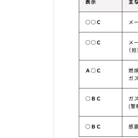
表示
主
○○Ｃ
メ
○○Ｃ
メ
（
Ａ○Ｃ
燃
ガ
○ＢＣ
ガ
(
○ＢＣ
感